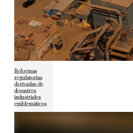
Reformas
regulatorias
derivadas de
desastres
industriales
emblemáticos