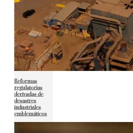
Reformas
regulatorias
derivadas de
desastres
industriales
emblemáticos