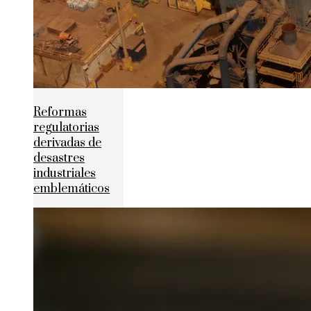
Reformas
regulatorias
derivadas de
desastres
industriales
emblemáticos