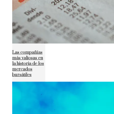
Las compañías
más valiosas en
la historia de los
mercados
bursátiles