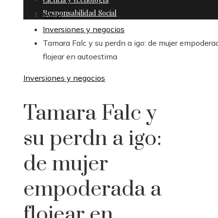
Responsabilidad Social
Inicio
Inversiones y negocios
Tamara Falc y su perdn a igo: de mujer empodera
flojear en autoestima
Inversiones y negocios
Tamara Falc y
su perdn a igo:
de mujer
empoderada a
flojear en