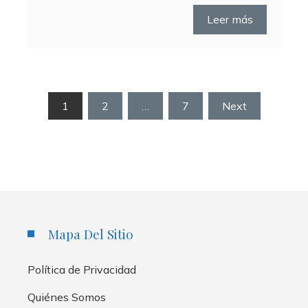
Leer más
Paginación
1
2
…
7
Next
de
entradas
Mapa Del Sitio
Política de Privacidad
Quiénes Somos