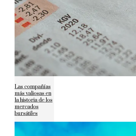
Las compañías
más valiosas en
la historia de los
mercados
bursátiles