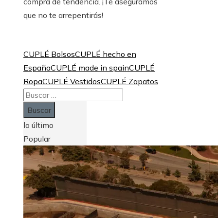
compra de tendencia. ¡Te aseguramos
que no te arrepentirás!
CUPLÉ Bolsos
CUPLÉ hecho en
España
CUPLÉ made in spain
CUPLÉ
Ropa
CUPLÉ Vestidos
CUPLÉ Zapatos
Buscar:
lo último
Popular