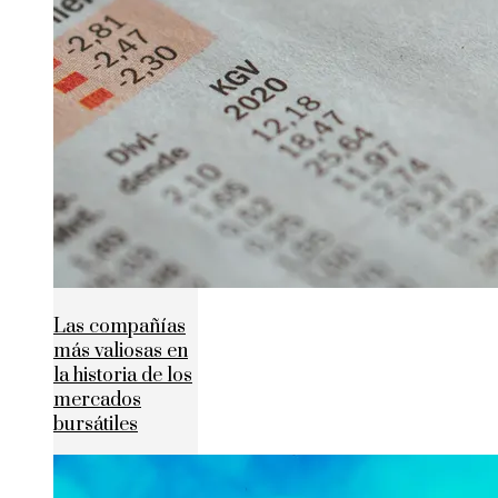
Las compañías
más valiosas en
la historia de los
mercados
bursátiles