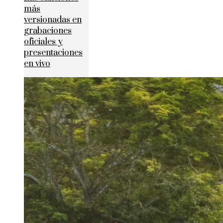
más
versionadas en
grabaciones
oficiales y
presentaciones
en vivo