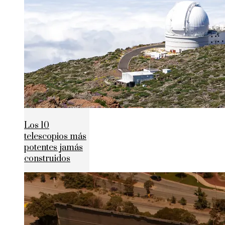
Los 10
telescopios más
potentes jamás
construidos