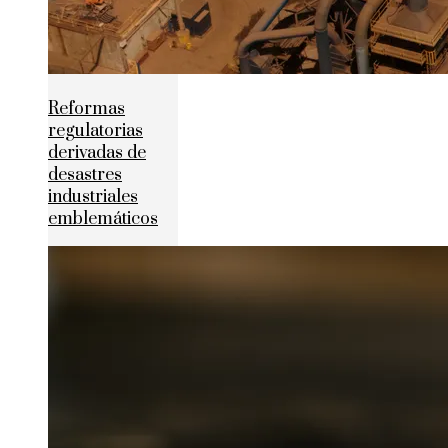
Reformas
regulatorias
derivadas de
desastres
industriales
emblemáticos