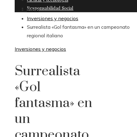
Responsabilidad Social
Inicio
Inversiones y negocios
Surrealista «Gol fantasma» en un campeonato
regional italiano
Inversiones y negocios
Surrealista
«Gol
fantasma» en
un
campeonato