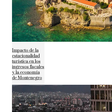
Impacto de la
estacionalidad
turística en los
ingresos fiscales
y la economía
de Montenegro