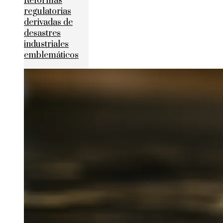
Reformas
regulatorias
derivadas de
desastres
industriales
emblemáticos