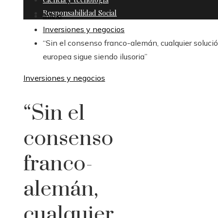
Responsabilidad Social
Inicio
Inversiones y negocios
“Sin el consenso franco-alemán, cualquier soluci
europea sigue siendo ilusoria”
Inversiones y negocios
“Sin el
consenso
franco-
alemán,
cualquier