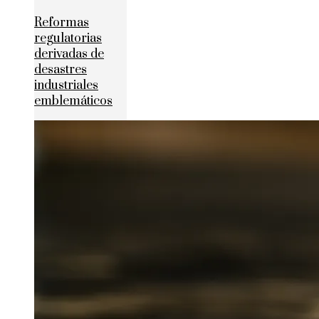
Reformas
regulatorias
derivadas de
desastres
industriales
emblemáticos