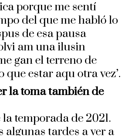
ica porque me sentí
empo del que me habló lo
espus de esa pausa
olvi am una ilusin
me gan el terreno de
o que estar aqu otra vez’.
er la toma también de
e la temporada de 2021.
os algunas tardes a ver a