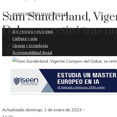
Sam Sunderland, Vige
RESPONSABILIDAD SOCIAL
Dakar, se retiró tras u
Inversiones y negocios
Cultura y ocio
Ciencia y tecnología
1 Min Read
Responsabilidad Social
Actualizado
domingo, 1 de enero de 2023 –