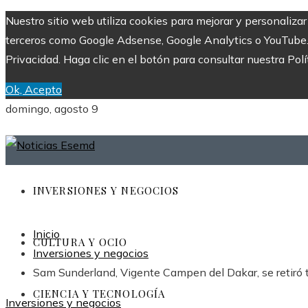
Nuestro sitio web utiliza cookies para mejorar y personaliza
terceros como Google Adsense, Google Analytics o YouTube. Al
Privacidad. Haga clic en el botón para consultar nuestra Polí
Ok, Acepto
domingo, agosto 9
INVERSIONES Y NEGOCIOS
Inicio
CULTURA Y OCIO
Inversiones y negocios
Sam Sunderland, Vigente Campen del Dakar, se retiró 
CIENCIA Y TECNOLOGÍA
Inversiones y negocios