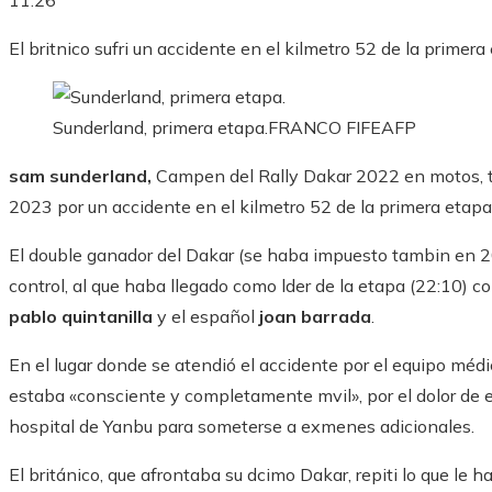
11:26
El britnico sufri un accidente en el kilmetro 52 de la primera
Sunderland, primera etapa.
FRANCO FIFE
AFP
sam sunderland,
Campen del Rally Dakar 2022 en motos, t
2023 por un accidente en el kilmetro 52 de la primera etapa 
El double ganador del Dakar (se haba impuesto tambin en 20
control, al que haba llegado como lder de la etapa (22:10) c
pablo quintanilla
y el español
joan barrada
.
En el lugar donde se atendió el accidente por el equipo médi
estaba «consciente y completamente mvil», por el dolor de e
hospital de Yanbu para someterse a exmenes adicionales.
El británico, que afrontaba su dcimo Dakar, repiti lo que le 