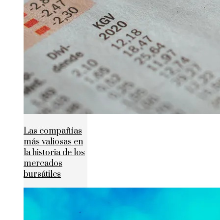
Las compañías
más valiosas en
la historia de los
mercados
bursátiles