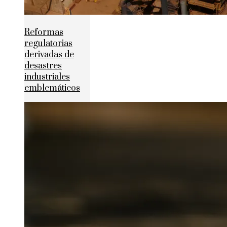
Reformas
regulatorias
derivadas de
desastres
industriales
emblemáticos