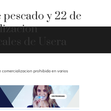
e pescado y 22 de
lizacion
cales de Usera