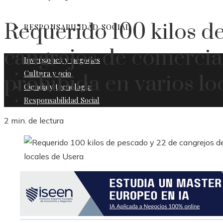
Requerido 100 kilos d
RESPONSABILIDAD SOCIAL
cangrejos de comercia
Inversiones y negocios
Cultura y ocio
prohibida en varios lo
Ciencia y tecnología
Responsabilidad Social
2 min. de lectura