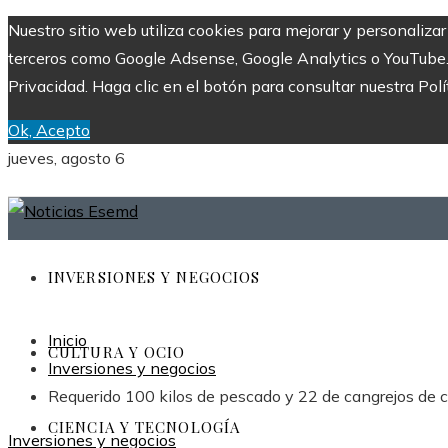
Nuestro sitio web utiliza cookies para mejorar y personaliza
terceros como Google Adsense, Google Analytics o YouTube. Al
Privacidad. Haga clic en el botón para consultar nuestra Polí
Ok, Acepto
jueves, agosto 6
INVERSIONES Y NEGOCIOS
Inicio
CULTURA Y OCIO
Inversiones y negocios
Requerido 100 kilos de pescado y 22 de cangrejos de c
CIENCIA Y TECNOLOGÍA
Inversiones y negocios