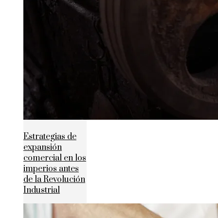
Estrategias de
expansión
comercial en los
imperios antes
de la Revolución
Industrial