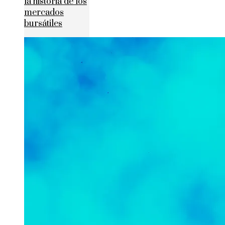
la historia de los
mercados
bursátiles