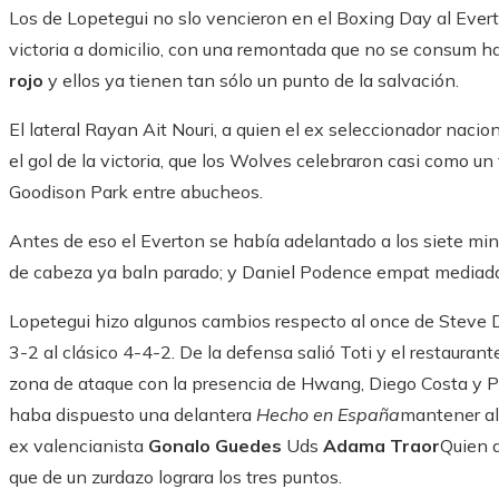
Los de Lopetegui no slo vencieron en el Boxing Day al Evert
victoria a domicilio, con una remontada que no se consum ha
rojo
y ellos ya tienen tan sólo un punto de la salvación.
El lateral Rayan Ait Nouri, a quien el ex seleccionador naci
el gol de la victoria, que los Wolves celebraron casi como un 
Goodison Park entre abucheos.
Antes de eso el Everton se había adelantado a los siete min
de cabeza ya baln parado; y Daniel Podence empat mediada 
Lopetegui hizo algunos cambios respecto al once de Steve Dav
3-2 al clásico 4-4-2. De la defensa salió Toti y el restaurant
zona de ataque con la presencia de Hwang, Diego Costa y P
haba dispuesto una delantera
Hecho en España
mantener al
ex valencianista
Gonalo Guedes
Uds
Adama Traor
Quien a
que de un zurdazo lograra los tres puntos.