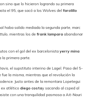
on sino que lo hicieron logrando su primera
sta el 95, que sacó a los Wolves del
farolillo
onal haba salido mediada la segunda parte, marc
ttulo, mientras los de
frank lampara
abandonar
utos con el gol del ex barcelonista
yerry mina
la primera parte.
is, el supstituto interino de Lagel. Paso del 5-
e fue la misma, mientras que el revolución la
odence. Justo antes de la remontara Lopetegui
 ex atlético
diego costa
y sacando al csped al
siste con una tranquilidad pasmosa a Ait-Nouri