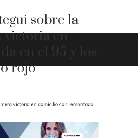
egui sobre la
 victoria en
a en el 95 y los
lo rojo