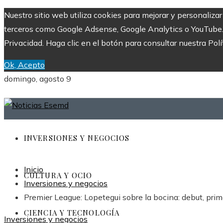
Nuestro sitio web utiliza cookies para mejorar y personaliza
terceros como Google Adsense, Google Analytics o YouTube. Al
Privacidad. Haga clic en el botón para consultar nuestra Polí
Ok, Acepto
domingo, agosto 9
INVERSIONES Y NEGOCIOS
Inicio
CULTURA Y OCIO
Inversiones y negocios
Premier League: Lopetegui sobre la bocina: debut, prime
CIENCIA Y TECNOLOGÍA
Inversiones y negocios