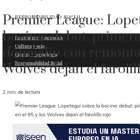
Premier League: Lopet
RESPONSABILIDAD SOCIAL
bocina: debut, primera
Inversiones y negocios
Cultura y ocio
domicilio con remontad
Ciencia y tecnología
Responsabilidad Social
Wolves dejan el farolil
2 min. de lectura