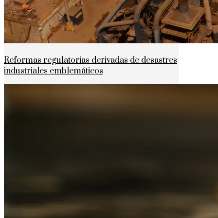
Reformas regulatorias derivadas de desastres
industriales emblemáticos