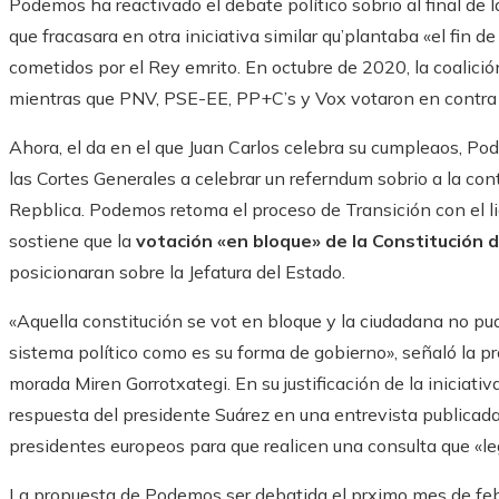
Podemos ha reactivado el debate político sobrio al final d
que fracasara en otra iniciativa similar qu’plantaba «el fin d
cometidos por el Rey emrito. En octubre de 2020, la coalició
mientras que PNV, PSE-EE, PP+C’s y Vox votaron en contra
Ahora, el da en el que Juan Carlos celebra su cumpleaos, Po
las Cortes Generales a celebrar un referndum sobrio a la con
Repblica. Podemos retoma el proceso de Transición con el li
sostiene que la
votación «en bloque» de la Constitución 
posicionaran sobre la Jefatura del Estado.
«Aquella constitución se vot en bloque y la ciudadana no pu
sistema político como es su forma de gobierno», señaló la pr
morada Miren Gorrotxategi. En su justificación de la iniciativ
respuesta del presidente Suárez en una entrevista publicada
presidentes europeos para que realicen una consulta que «leg
La propuesta de Podemos ser debatida el prximo mes de febr