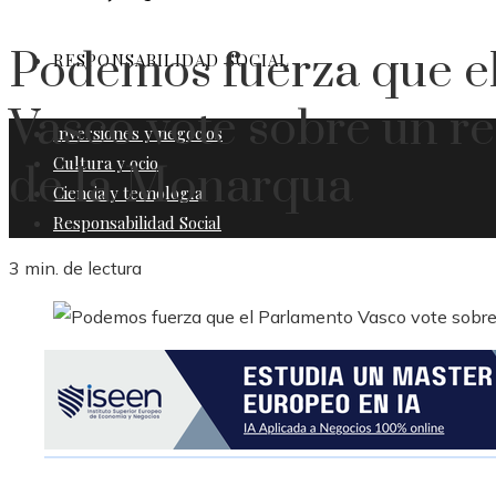
Podemos fuerza que e
RESPONSABILIDAD SOCIAL
Vasco vote sobre un r
Inversiones y negocios
Cultura y ocio
de la Monarqua
Ciencia y tecnología
Responsabilidad Social
3 min. de lectura