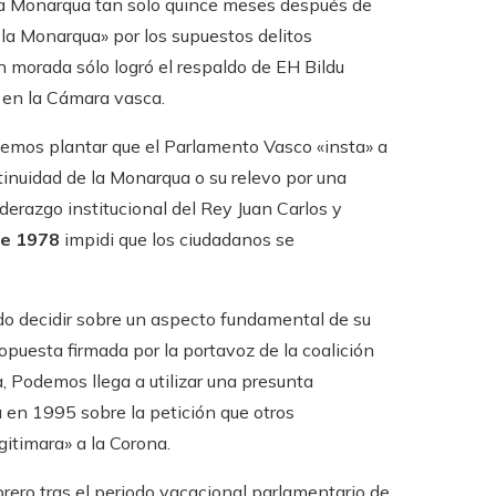
e la Monarqua tan solo quince meses después de
e la Monarqua» por los supuestos delitos
n morada sólo logró el respaldo de EH Bildu
 en la Cámara vasca.
demos plantar que el Parlamento Vasco «insta» a
tinuidad de la Monarqua o su relevo por una
derazgo institucional del Rey Juan Carlos y
de 1978
impidi que los ciudadanos se
do decidir sobre un aspecto fundamental de su
opuesta firmada por la portavoz de la coalición
a, Podemos llega a utilizar una presunta
 en 1995 sobre la petición que otros
itimara» a la Corona.
ero tras el periodo vacacional parlamentario de