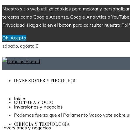
Nuestro sitio web utiliza cookies para mejorar y personaliza
terceros como Google Adsense, Google Analytics o YouTube. Al
Privacidad. Haga clic en el botón para consultar nuestra Polí
Ok, Acepto
sábado, agosto 8
INVERSIONES Y NEGOCIOS
Inicio
CULTURA Y OCIO
Inversiones y negocios
Podemos fuerza que el Parlamento Vasco vote sobre u
CIENCIA Y TECNOLOGÍA
Inversiones y negocios