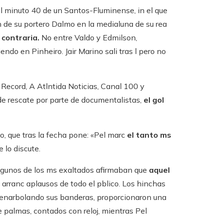
el minuto 40 de un Santos-Fluminense, in el que
ln de su portero Dalmo en la medialuna de su rea
 contraria.
No entre Valdo y Edmilson,
endo en Pinheiro. Jair Marino sali tras l pero no
Record, A Atlntida Noticias, Canal 100 y
 de rescate por parte de documentalistas,
el gol
o, que tras la fecha pone: «Pel marc
el tanto ms
lo discute.
«Algunos de los ms exaltados afirmaban que
aquel
 arranc aplausos de todo el pblico. Los hinchas
y, enarbolando sus banderas, proporcionaron una
 palmas, contados con reloj, mientras Pel