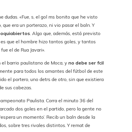
e dudas. «Fue, s, el gol ms bonito que he visto
 que era un porterazo, ni vio pasar el baln. Y
oquiabiertos
. Algo que, además, está previsto
r es que el hombre hizo tantos goles, y tantos
 fue el de Rua Javari».
n el barrio paulistano de Moca, y
no debe ser fcil
mente para todos los amantes del fútbol de este
do el portero, uno detrs de otro, sin que existiera
de sus cabezas.
Campeonato Paulista. Corra el minuto 36 del
arcado dos goles en el partido, pero la gente no
 ‘espera un momento’. Recib un baln desde la
os, sobre tres rivales distintos. Y remat de