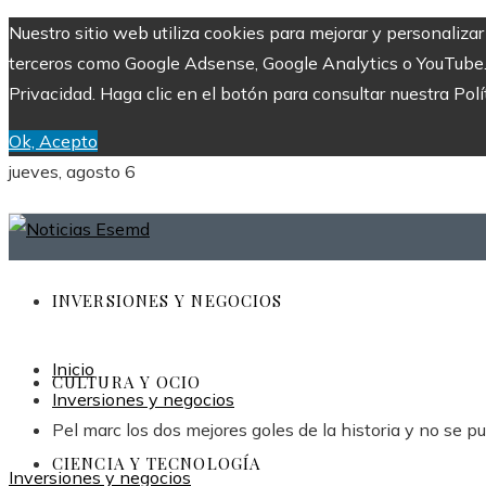
Nuestro sitio web utiliza cookies para mejorar y personaliza
terceros como Google Adsense, Google Analytics o YouTube. Al
Privacidad. Haga clic en el botón para consultar nuestra Polí
Ok, Acepto
jueves, agosto 6
INVERSIONES Y NEGOCIOS
Inicio
CULTURA Y OCIO
Inversiones y negocios
Pel marc los dos mejores goles de la historia y no se p
CIENCIA Y TECNOLOGÍA
Inversiones y negocios