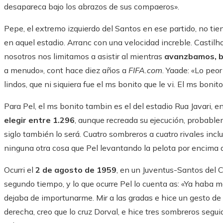
desapareca bajo los abrazos de sus compaeros».
Pepe, el extremo izquierdo del Santos en ese partido, no tien
en aquel estadio. Arranc con una velocidad increble. Castilho,
nosotros nos limitamos a asistir al mientras
avanzbamos, b
a menudo», cont hace diez años a
FIFA.com
. Yaade: «Lo peo
lindos, que ni siquiera fue el ms bonito que le vi. El ms bonito
Para Pel, el ms bonito tambin es el del estadio Rua Javari, e
elegir entre 1.296
, aunque recreada su ejecución, probable
siglo también lo será. Cuatro sombreros a cuatro rivales inclui
ninguna otra cosa que Pel levantando la pelota por encima 
Ocurri el
2 de agosto de 1959
, en un Juventus-Santos del 
segundo tiempo, y lo que ocurre Pel lo cuenta as: «Ya haba m
dejaba de importunarme. Mir a las gradas e hice un gesto de
derecha, creo que lo cruz Dorval, e hice tres sombreros seguid