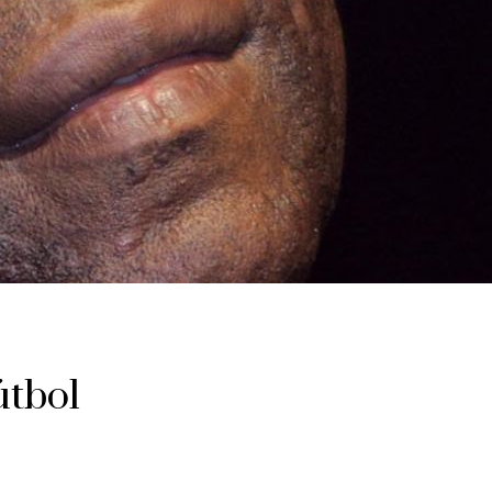
útbol