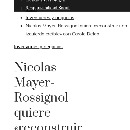
Responsabilidad Social
Inicio
Inversiones y negocios
Nicolas Mayer-Rossignol quiere «reconstruir una
izquierda creíble» con Carole Delga
Inversiones y negocios
Nicolas
Mayer-
Rossignol
quiere
«reconstruir