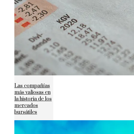
Las compañías
más valiosas en
la historia de los
mercados
bursátiles