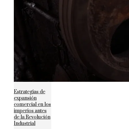
Estrategias de
expansión
comercial en los
imperios antes
de la Revolución
Industrial