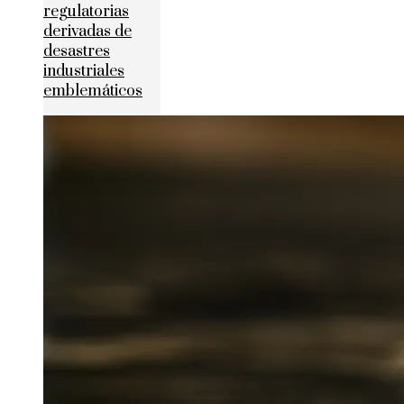
regulatorias
derivadas de
desastres
industriales
emblemáticos