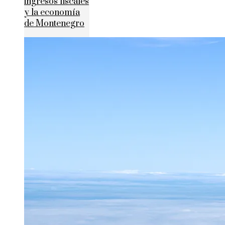
ingresos fiscales
y la economía
de Montenegro