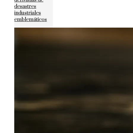
derivadas de
desastres
industriales
emblemáticos