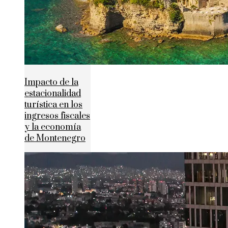
Impacto de la
estacionalidad
turística en los
ingresos fiscales
y la economía
de Montenegro