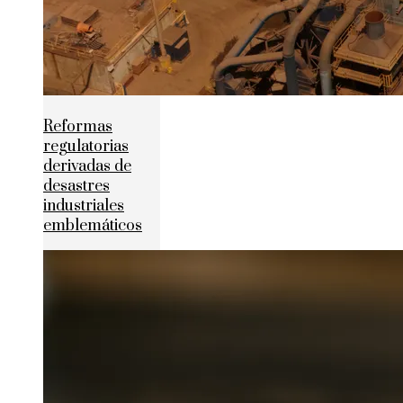
Reformas
regulatorias
derivadas de
desastres
industriales
emblemáticos