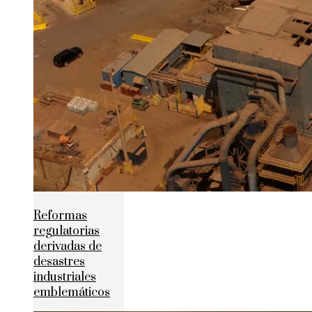
Reformas
regulatorias
derivadas de
desastres
industriales
emblemáticos