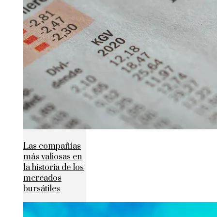
Las compañías
más valiosas en
la historia de los
mercados
bursátiles