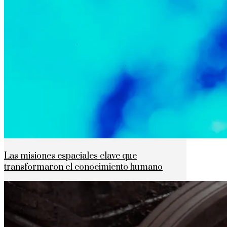
Las misiones espaciales clave que
transformaron el conocimiento humano