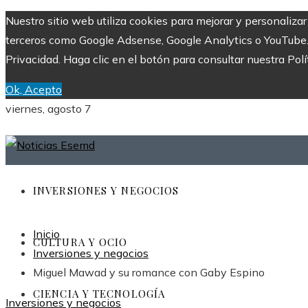
Nuestro sitio web utiliza cookies para mejorar y personaliza
terceros como Google Adsense, Google Analytics o YouTube. Al
Privacidad. Haga clic en el botón para consultar nuestra Polí
Ok, Acepto
viernes, agosto 7
INVERSIONES Y NEGOCIOS
Inicio
CULTURA Y OCIO
Inversiones y negocios
Miguel Mawad y su romance con Gaby Espino
CIENCIA Y TECNOLOGÍA
Inversiones y negocios