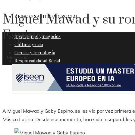
Miguel Mawad y su r
RESPONSABILIDAD SOCIAL
Espino
Inversiones y negocios
Cultura y ocio
Ciencia y tecnología
1 Min Read
Responsabilidad Social
A Miguel Mawad y Gaby Espino, se les vio por vez primera en
Música Latina. Desde ese momento, han sido inseparables y