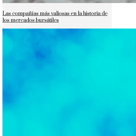
Las compañías más valiosas en la historia de
los mercados bursátiles