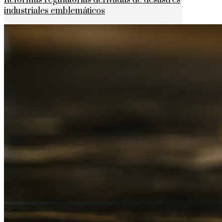
Reformas regulatorias derivadas de desastres
industriales emblemáticos