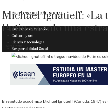
Michael Ignatieff: «La
RESPONSABILIDAD SOCIAL
Putin es solo una estr
Inversiones y negocios
Cultura y ocio
Ciencia y tecnología
1 Min Read
Responsabilidad Social
El reputado académico Michael Ignatieff (Canadá, 1947) es c