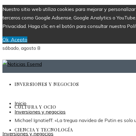
Nuestro sitio web utiliza cookies para mejorar y personaliza
terceros como Google Adsense, Google Analytics o YouTube. Al
Privacidad. Haga clic en el botón para consultar nuestra Polí
Ok, Acepto
sábado, agosto 8
INVERSIONES Y NEGOCIOS
Inicio
CULTURA Y OCIO
Inversiones y negocios
Michael Ignatieff: «La tregua navidea de Putin es solo
CIENCIA Y TECNOLOGÍA
Inversiones y negocios