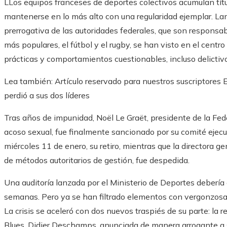
L
Los equipos franceses de deportes colectivos acumulan tít
mantenerse en lo más alto con una regularidad ejemplar. L
prerrogativa de las autoridades federales, que son responsab
más populares, el fútbol y el rugby, se han visto en el cent
prácticas y comportamientos cuestionables, incluso delictivos
Lea también:
Artículo reservado para nuestros suscriptores
E
perdió a sus dos líderes
Tras años de impunidad, Noël Le Graët, presidente de la Fed
acoso sexual, fue finalmente sancionado por su comité ejecu
miércoles 11 de enero, su retiro, mientras que la directora g
de métodos autoritarios de gestión, fue despedida.
Una auditoría lanzada por el Ministerio de Deportes debería
semanas. Pero ya se han filtrado elementos con vergonzosas
La crisis se aceleró con dos nuevos traspiés de su parte: la 
Blues, Didier Deschamps, anunciada de manera arrogante a s