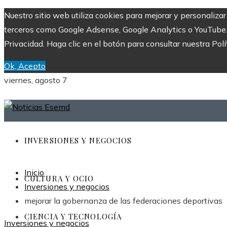
Nuestro sitio web utiliza cookies para mejorar y personaliza
terceros como Google Adsense, Google Analytics o YouTube. Al
Privacidad. Haga clic en el botón para consultar nuestra Polí
Ok, Acepto
viernes, agosto 7
INVERSIONES Y NEGOCIOS
Inicio
CULTURA Y OCIO
Inversiones y negocios
mejorar la gobernanza de las federaciones deportivas
CIENCIA Y TECNOLOGÍA
Inversiones y negocios