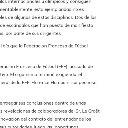
ulos internacionales u olímpicos y consiguen
amentablemente, esta ejemplaridad no es
les de algunas de estas disciplinas. Dos de los
ro de escándalos que han puesto de manifiesto
, por parte de sus dirigentes.
l día que la Federación Francesa de Fútbol
eración Francesa de Fútbol (FFF), acusado de
tivo. El organismo terminó exigiendo, el
eneral de la FFF, Florence Hardouin, sospechosa
 entregar sus conclusiones dentro de unas
 revelaciones de colaboradores del Sr. Le Graët.
renovación del contrato del entrenador de los
us autoridades, luego las inoportunas