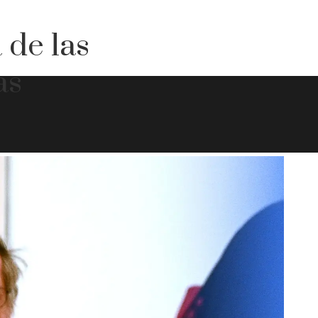
 de las
as