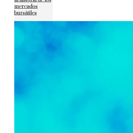
la historia de los
mercados
bursátiles