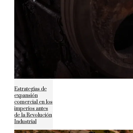
Estrategias de
expansión
comercial en los
imperios antes
de la Revolución
Industrial