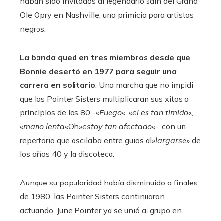
haban sido invitados al legendario saln del Grand
Ole Opry en Nashville, una primicia para artistas
negros.
La banda qued en tres miembros desde que
Bonnie desertó en 1977 para seguir una
carrera en solitario
. Una marcha que no impidi
que las Pointer Sisters multiplicaran sus xitos a
principios de los 80 -«
Fuego
«, «
el es tan timido
«,
«
mano lenta
«Oh»
estoy tan afectado
«-, con un
repertorio que oscilaba entre guios al»
largarse
» de
los años 40 y la discoteca.
Aunque su popularidad había disminuido a finales
de 1980, las Pointer Sisters continuaron
actuando. June Pointer ya se unió al grupo en