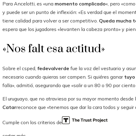
Para Ancelotti, es «una
momento complicado
«, pero «com
y puede ser un punto de inflexión: «Es verdad que el moment
tiene calidad para volver a ser competitivo.
Queda mucha 
espera que los jugadores «levanten la cabeza pronto» y pie
«Nos falt esa actitud»
Sobre el csped,
fedevalverde
fue la voz del vestuario y asum
necesario cuando quieras ser campen. Si quiéres ganar
tuyo
falla», admitió, asegurando que «salir a un 80 o 90 por cient
El uruguayo, que no atraviesa por su mayor momento desde l
Catar
reconoce que «tenemos que dar la cara todos y seguir 
Cumple con los criterios de
cortar más