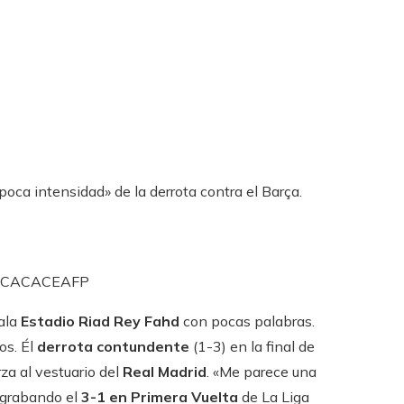
«poca intensidad» de la derrota contra el Barça.
 CACACE
AFP
sala
Estadio Riad Rey Fahd
con pocas palabras.
os. Él
derrota contundente
(1-3) en la final de
za al vestuario del
Real Madrid
. «Me parece una
, grabando el
3-1 en Primera Vuelta
de La Liga