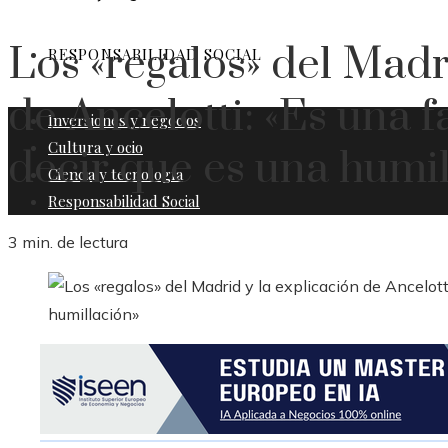
Los «regalos» del Madr
RESPONSABILIDAD SOCIAL
de Ancelotti: «Es una f
Inversiones y negocios
Cultura y ocio
decir que es una humil
Ciencia y tecnología
Responsabilidad Social
3 min. de lectura