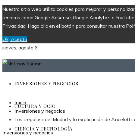
Nuestro sitio web utiliza cookies para mejorar y personaliza
terceros como Google Adsense, Google Analytics o YouTube. Al
Privacidad. Haga clic en el botón para consultar nuestra Polí
Ok, Acepto
jueves, agosto 6
INVERSIONES Y NEGOCIOS
Inicio
CULTURA Y OCIO
Inversiones y negocios
Los «regalos» del Madrid y la explicación de Ancelotti:
CIENCIA Y TECNOLOGÍA
Inversiones y negocios