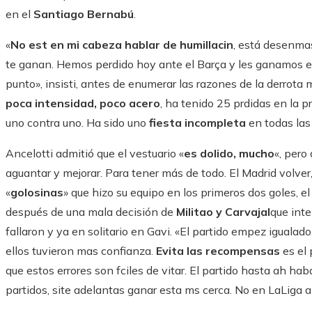
en el
Santiago Bernabú
.
«
No est en mi cabeza hablar de humillacin
, está desenma
te ganan. Hemos perdido hoy ante el Barça y les ganamos en
punto», insisti, antes de enumerar las razones de la derrota 
poca intensidad, poco acero
, ha tenido 25 prdidas en la p
uno contra uno. Ha sido uno
fiesta incompleta
en todas las
Ancelotti admitió que el vestuario «
es dolido, mucho
«, pero
aguantar y mejorar. Para tener más de todo. El Madrid volver,
«
golosinas
» que hizo su equipo en los primeros dos goles, e
después de una mala decisión de
Militao y Carvajal
que inte
fallaron y ya en solitario en Gavi. «El partido empez igualad
ellos tuvieron mas confianza.
Evita las recompensas
es el 
que estos errores son fciles de vitar. El partido hasta ah ha
partidos, site adelantas ganar esta ms cerca. No en LaLiga al