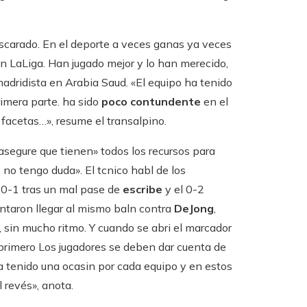
scarado. En el deporte a veces ganas ya veces
 LaLiga. Han jugado mejor y lo han merecido,
madridista en Arabia Saud. «El equipo ha tenido
rimera parte. ha sido
poco contundente
en el
 facetas…», resume el transalpino.
 asegure que tienen» todos los recursos para
 no tengo duda». El tcnico habl de los
l 0-1 tras un mal pase de
escribe
y el 0-2
ntaron llegar al mismo baln contra
DeJong
,
o, sin mucho ritmo. Y cuando se abri el marcador
primero Los jugadores se deben dar cuenta de
ba tenido una ocasin por cada equipo y en estos
 revés», anota.