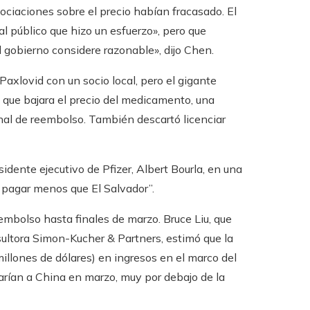
ciaciones sobre el precio habían fracasado. El
l público que hizo un esfuerzo», pero que
l gobierno considere razonable», dijo Chen.
 Paxlovid con un socio local, pero el gigante
que bajara el precio del medicamento, una
nal de reembolso. También descartó licenciar
dente ejecutivo de Pfizer, Albert Bourla, en una
 pagar menos que El Salvador”.
embolso hasta finales de marzo. Bruce Liu, que
nsultora Simon-Kucher & Partners, estimó que la
llones de dólares) en ingresos en el marco del
iarían a China en marzo, muy por debajo de la