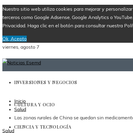
Nuestro sitio web utiliza cookies para mejorar y personaliza
terceros como Google Adsense, Google Analytics o YouTube. Al
Privacidad. Haga clic en el botón para consultar nuestra Polí
Ok, Acepto
viernes, agosto 7
INVERSIONES Y NEGOCIOS
Inicio
CULTURA Y OCIO
Salud
Las zonas rurales de China se quedan sin medicamento
CIENCIA Y TECNOLOGÍA
Salud