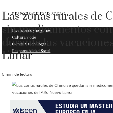
Las zonas rurales de 
RESPONSABILIDAD SOCIAL
sin medicamentos cont
Inversiones y negocios
Cultura y ocio
durante las vacacione
Ciencia y tecnología
Responsabilidad Social
Lunar
5 min. de lectura