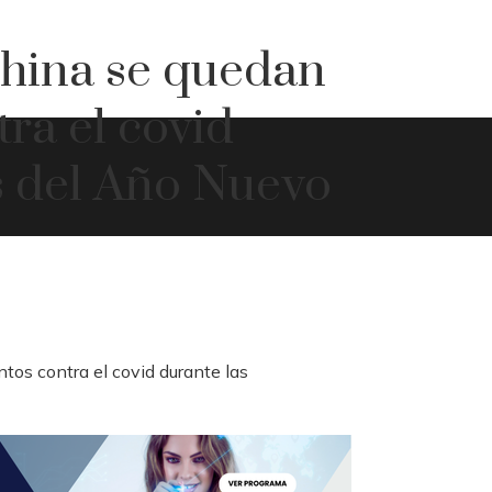
China se quedan
ra el covid
s del Año Nuevo