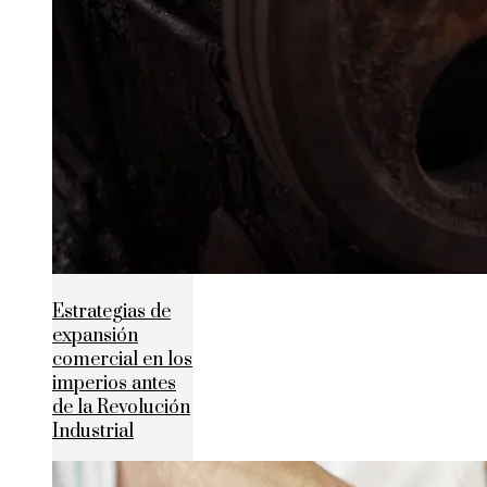
Estrategias de
expansión
comercial en los
imperios antes
de la Revolución
Industrial