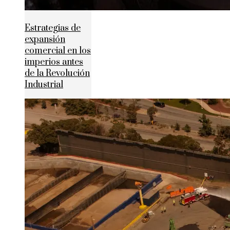
Estrategias de
expansión
comercial en los
imperios antes
de la Revolución
Industrial