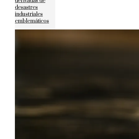
derivadas de
desastres
industriales
emblemáticos