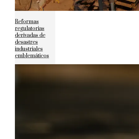
Reformas
regulatorias
derivadas de
desastres
industriales
emblemáticos