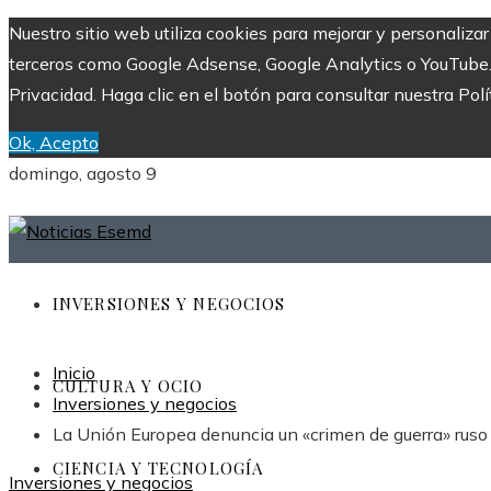
Nuestro sitio web utiliza cookies para mejorar y personaliza
terceros como Google Adsense, Google Analytics o YouTube. Al
Privacidad. Haga clic en el botón para consultar nuestra Polí
Ok, Acepto
domingo, agosto 9
INVERSIONES Y NEGOCIOS
Inicio
CULTURA Y OCIO
Inversiones y negocios
La Unión Europea denuncia un «crimen de guerra» ruso
CIENCIA Y TECNOLOGÍA
Inversiones y negocios