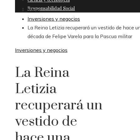
Responsabilidad Social
Inicio
Inversiones y negocios
La Reina Letizia recuperará un vestido de hace u
década de Felipe Varela para la Pascua militar
Inversiones y negocios
La Reina
Letizia
recuperará un
vestido de
hace una