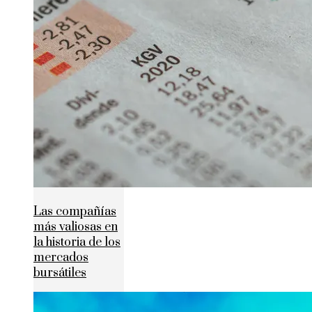
Las compañías
más valiosas en
la historia de los
mercados
bursátiles