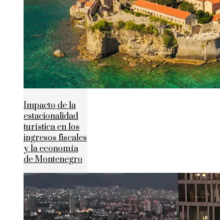
Impacto de la
estacionalidad
turística en los
ingresos fiscales
y la economía
de Montenegro