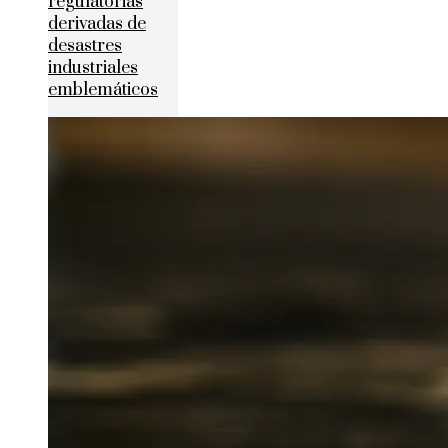
regulatorias
derivadas de
desastres
industriales
emblemáticos