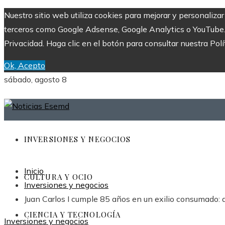
Nuestro sitio web utiliza cookies para mejorar y personaliza
terceros como Google Adsense, Google Analytics o YouTube. Al
Privacidad. Haga clic en el botón para consultar nuestra Polí
Ok, Acepto
sábado, agosto 8
INVERSIONES Y NEGOCIOS
Inicio
CULTURA Y OCIO
Inversiones y negocios
Juan Carlos I cumple 85 años en un exilio consumado: 
CIENCIA Y TECNOLOGÍA
Inversiones y negocios