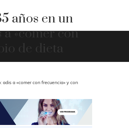
85 años en un
s a «comer con
io de dieta