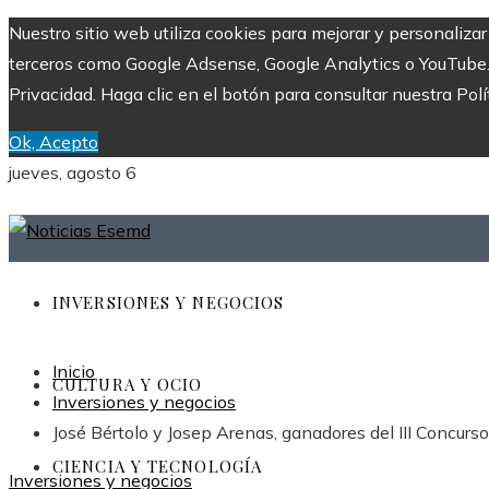
Nuestro sitio web utiliza cookies para mejorar y personaliza
terceros como Google Adsense, Google Analytics o YouTube. Al
Privacidad. Haga clic en el botón para consultar nuestra Polí
Ok, Acepto
jueves, agosto 6
INVERSIONES Y NEGOCIOS
Inicio
CULTURA Y OCIO
Inversiones y negocios
José Bértolo y Josep Arenas, ganadores del III Concur
CIENCIA Y TECNOLOGÍA
Inversiones y negocios