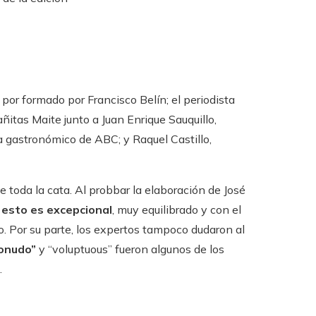
 por formado por Francisco Belín; el periodista
añitas Maite junto a Juan Enrique Sauquillo,
ta gastronómico de ABC; y Raquel Castillo,
e toda la cata. Al probbar la elaboración de José
o
esto es excepcional
, muy equilibrado y con el
o. Por su parte, los expertos tampoco dudaron al
jonudo”
y “voluptuous” fueron algunos de los
.