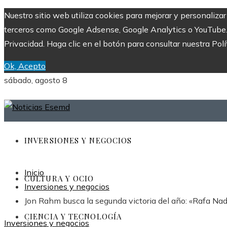
Nuestro sitio web utiliza cookies para mejorar y personaliza
terceros como Google Adsense, Google Analytics o YouTube. Al
Privacidad. Haga clic en el botón para consultar nuestra Polí
Ok, Acepto
sábado, agosto 8
INVERSIONES Y NEGOCIOS
Inicio
CULTURA Y OCIO
Inversiones y negocios
Jon Rahm busca la segunda victoria del año: «Rafa Na
CIENCIA Y TECNOLOGÍA
Inversiones y negocios