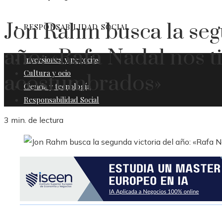
Jon Rahm busca la seg
RESPONSABILIDAD SOCIAL
año: «Rafa Nadal nos t
Inversiones y negocios
Cultura y ocio
acostumbrados»
Ciencia y tecnología
Responsabilidad Social
3 min. de lectura