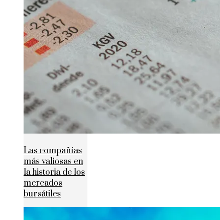
Las compañías
más valiosas en
la historia de los
mercados
bursátiles