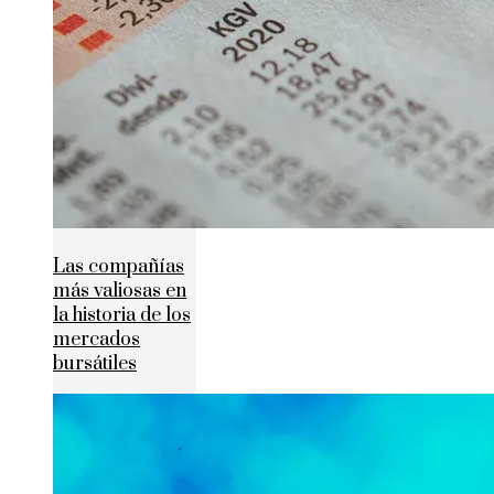
Las compañías
más valiosas en
la historia de los
mercados
bursátiles