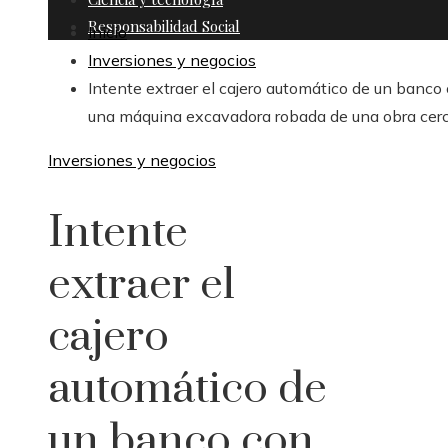
Responsabilidad Social
Inicio
Inversiones y negocios
Intente extraer el cajero automático de un banco
una máquina excavadora robada de una obra cer
Inversiones y negocios
Intente
extraer el
cajero
automático de
un banco con