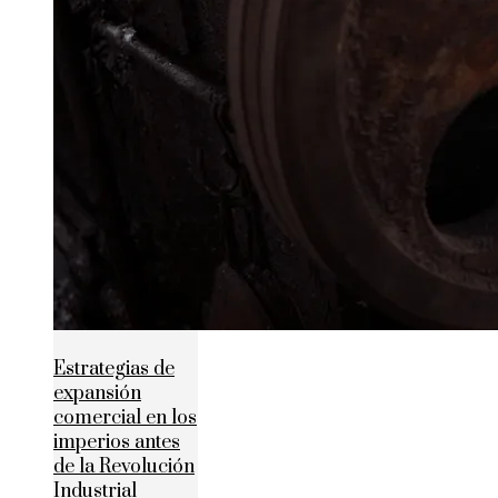
Estrategias de
expansión
comercial en los
imperios antes
de la Revolución
Industrial