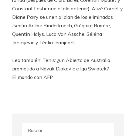
ronda (después de Clara Burel, Corentin Moutet y
Constant Lestienne el día anterior). Alizé Cornet y
Diane Parry se unen al clan de los eliminados
(según Arthur Rinderknech, Grégoire Barrère,
Quentin Halys, Luca Van Assche, Séléna
Janicijevic y Léolia Jeanjean).
Lea también:
Tenis: ¿un Abierto de Australia
prometido a Novak Djokovic e Iga Swiatek?
El mundo con AFP
Buscar: