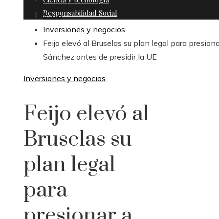
Responsabilidad Social
Inicio
Inversiones y negocios
Feijo elevó al Bruselas su plan legal para presiona
Sánchez antes de presidir la UE
Inversiones y negocios
Feijo elevó al
Bruselas su
plan legal
para
presionar a