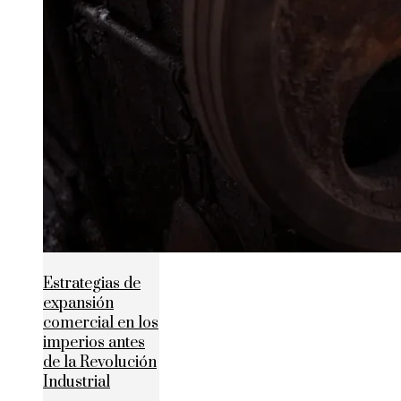
Estrategias de
expansión
comercial en los
imperios antes
de la Revolución
Industrial